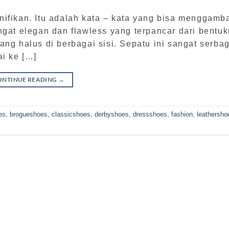
ifikan. Itu adalah kata – kata yang bisa menggamb
ngat elegan dan flawless yang terpancar dari bentu
ang halus di berbagai sisi. Sepatu ini sangat serba
ai ke […]
ONTINUE READING
→
es
,
brogueshoes
,
classicshoes
,
derbyshoes
,
dressshoes
,
fashion
,
leathersho