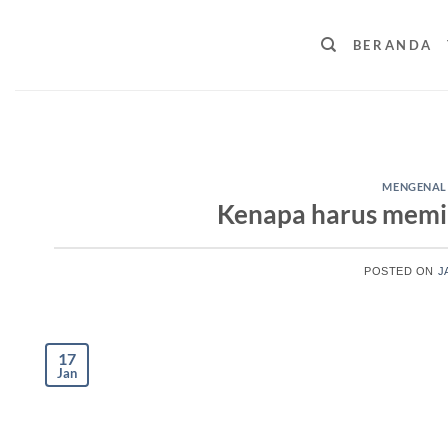
Skip
to
BERANDA
content
MENGENAL 
Kenapa harus memil
POSTED ON
J
17
Jan