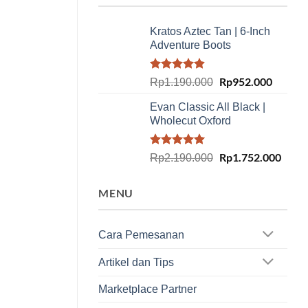
Kratos Aztec Tan | 6-Inch
Adventure Boots
Rated
4.91
Original
Rp
952.000
Current
Rp
1.190.000
out of 5
price
price
Evan Classic All Black |
was:
is:
Wholecut Oxford
Rp1.190.000.
Rp952.
Rated
5.00
Original
Rp
1.752.000
Curre
Rp
2.190.000
out of 5
price
price
was:
is:
MENU
Rp2.190.000.
Rp1.7
Cara Pemesanan
Artikel dan Tips
Marketplace Partner